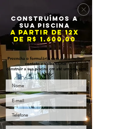
CONSTRUÍMOS A
SUA PISCINA
A PARTIR
DE
12X
DE
R$ 1.600,00
Preencha o formulário com o seu melhor
contato e saiba como
construir a sua piscina em até um ano sem
Juros